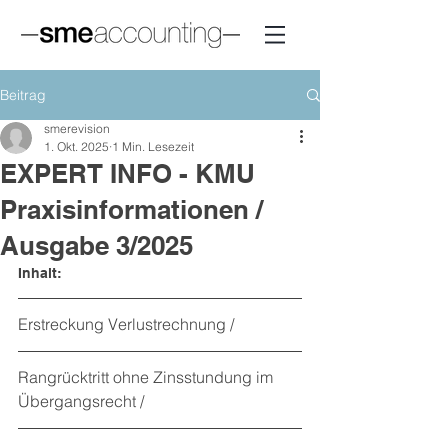
Beitrag
smerevision
1. Okt. 2025
1 Min. Lesezeit
EXPERT INFO - KMU
Praxisinformationen /
Ausgabe 3/2025
Inhalt:
Erstreckung Verlustrechnung
 / 
Rangrücktritt ohne Zinsstundung im 
Übergangsrecht
 / 